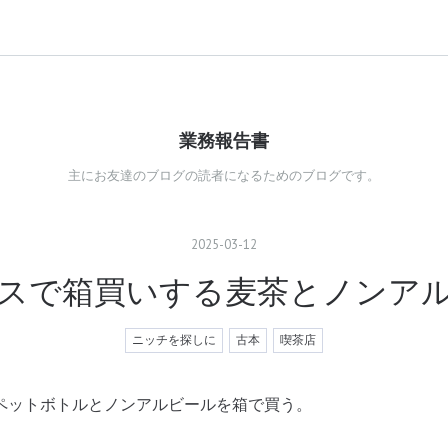
業務報告書
主にお友達のブログの読者になるためのブログです。
2025
-
03
-
12
スで箱買いする麦茶とノンア
ニッチを探しに
古本
喫茶店
ペットボトルとノンアルビールを箱で買う。