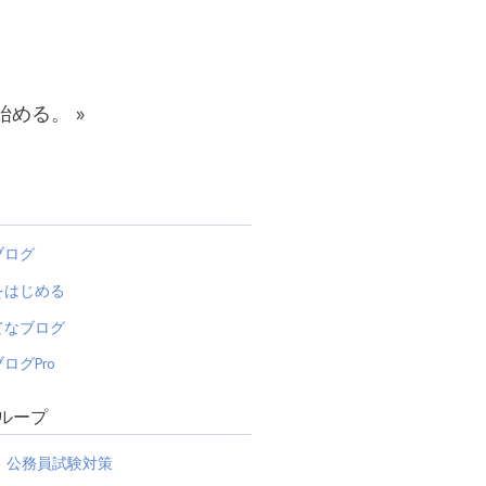
い始める。
»
ブログ
をはじめる
てなブログ
ログPro
ループ
公務員試験対策