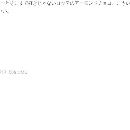
ヒーとそこまで好きじゃないロッテのアーモンドチョコ。こう
いい。
5:10
読者になる