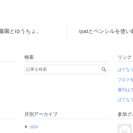
藤園とゆうちょ。
ipadとペンシルを使
検索
リンク
はてな
ブログ
週刊は
はてなブ
月別アーカイブ
参加グ
▶
2026